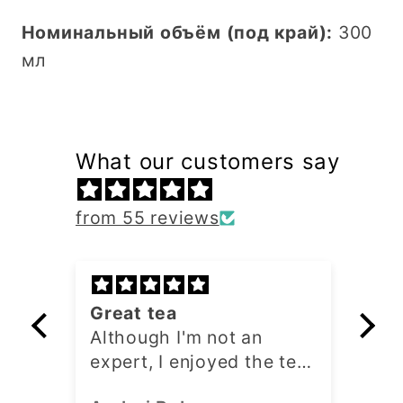
Номинальный объём (под край):
300
мл
What our customers say
from 55 reviews
Superb
not an
Superb useful
yed the tea
s bright,