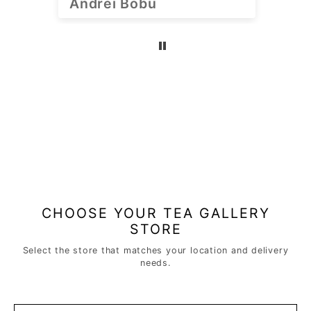
Katerina Kharisova
 has many
te.
CHOOSE YOUR TEA GALLERY
STORE
Select the store that matches your location and delivery
needs.