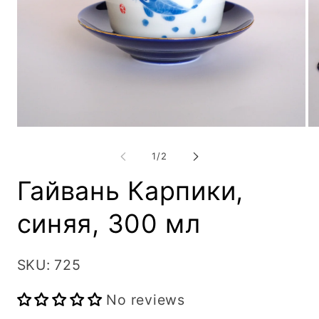
Открыть
От
медиа-
ме
файлы
ф
из
1
/
2
1
2
в
в
Гайвань Карпики,
модальном
мо
окне
ок
синяя, 300 мл
SKU: 725
No reviews