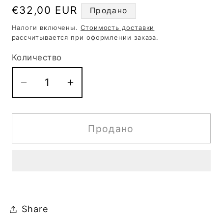
Обычная
€32,00 EUR
Продано
цена
Налоги включены.
Стоимость доставки
рассчитывается при оформлении заказа.
Количество
Количество
Уменьшить
Увеличить
количество
количество
Гайвань
Гайвань
Карпики,
Карпики,
Продано
синяя,
синяя,
300
300
мл
мл
Share